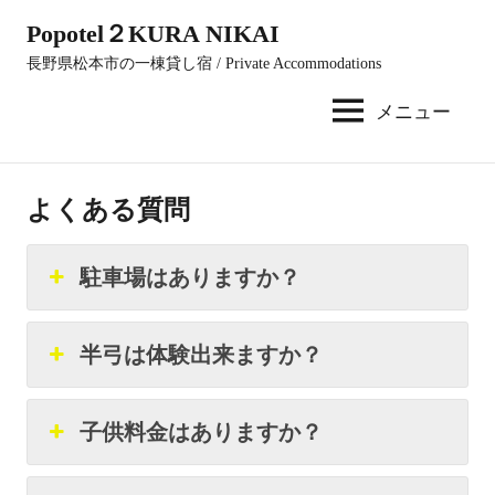
コ
Popotel２KURA NIKAI
ン
長野県松本市の一棟貸し宿 / Private Accommodations
テ
ン
メニュー
ツ
へ
ス
よくある質問
キ
ッ
駐車場はありますか？
プ
半弓は体験出来ますか？
子供料金はありますか？