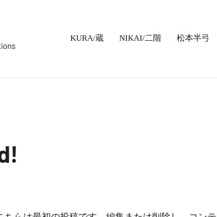
KURA/蔵
NIKAI/二階
松本半弓
ons
d!
うこそ。こちらは最初の投稿です。編集または削除し、コ