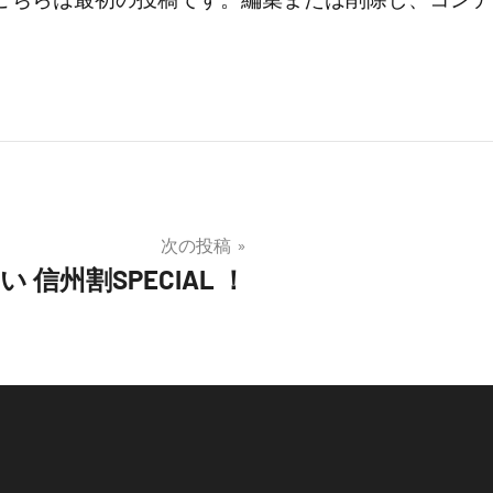
次の投稿
 信州割SPECIAL ！