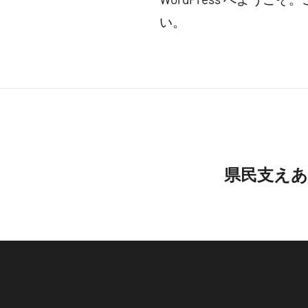
thankyouhippo2
い。
投
県民支えあい
稿
ナ
ビ
ゲ
ー