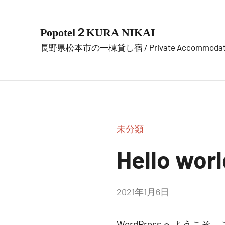
コ
ン
Popotel２KURA NIKAI
テ
長野県松本市の一棟貸し宿 / Private Accommodati
ン
ツ
へ
ス
キ
ッ
未分類
プ
Hello worl
投
2021年1月6日
稿
者:
WordPress へよ